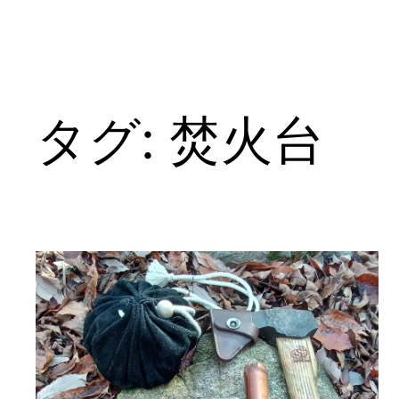
タグ:
焚火台