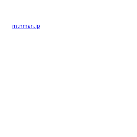
内
容
を
mtnman.jp
ス
キ
ッ
プ