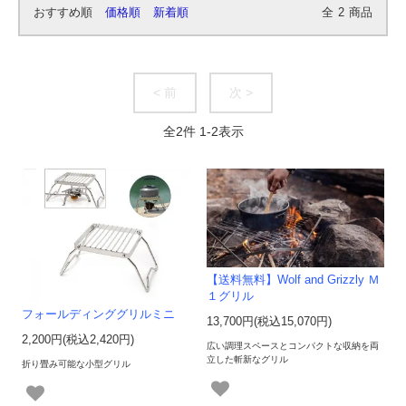
おすすめ順
価格順
新着順
全
2
商品
< 前
次 >
全
2
件
1
-
2
表示
【送料無料】Wolf and Grizzly Ｍ
１グリル
フォールディンググリルミニ
13,700円(税込15,070円)
2,200円(税込2,420円)
広い調理スペースとコンパクトな収納を両
立した斬新なグリル
折り畳み可能な小型グリル