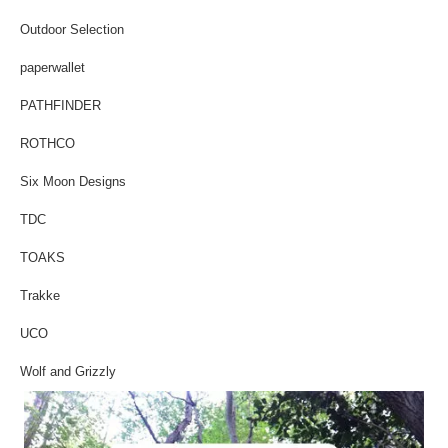
Outdoor Selection
paperwallet
PATHFINDER
ROTHCO
Six Moon Designs
TDC
TOAKS
Trakke
UCO
Wolf and Grizzly