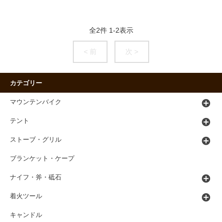
全
2
件
1
-
2
表示
< 前
次 >
カテゴリー
マウンテンバイク
テント
ストーブ・グリル
ブランケット・ケープ
ナイフ・斧・砥石
着火ツール
キャンドル