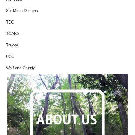
Six Moon Designs
TDC
TOAKS
Trakke
UCO
Wolf and Grizzly