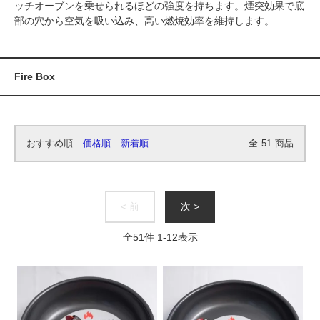
ッチオーブンを乗せられるほどの強度を持ちます。煙突効果で底
部の穴から空気を吸い込み、高い燃焼効率を維持します。
Fire Box
おすすめ順
価格順
新着順
全
51
商品
< 前
次 >
全
51
件
1
-
12
表示