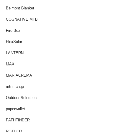
Belmont Blanket
COGNATIVE MTB
Fire Box
FlexSolar
LANTERN
MAXI
MARIACREMA
mtnman.jp
Outdoor Selection
paperwallet
PATHFINDER
ROTHCO