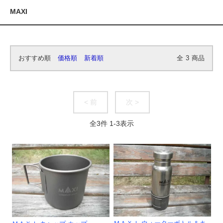
MAXI
おすすめ順
価格順
新着順
全
3
商品
< 前
次 >
全
3
件
1
-
3
表示