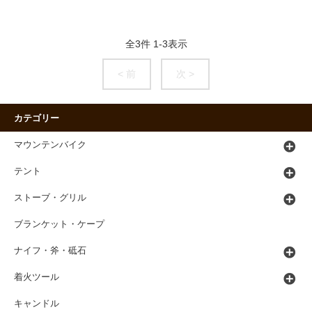
全
3
件
1
-
3
表示
< 前
次 >
カテゴリー
マウンテンバイク
テント
ストーブ・グリル
ブランケット・ケープ
ナイフ・斧・砥石
着火ツール
キャンドル