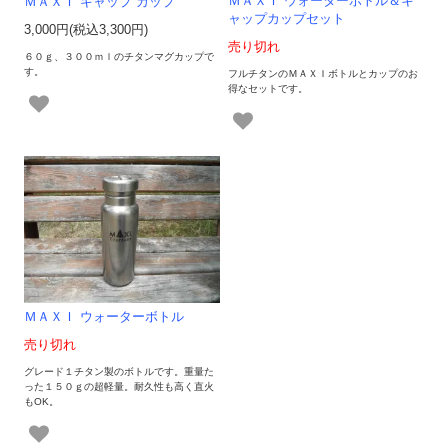
ＭＡＸＩ ウォーターボトル＆キ
ＭＡＸＩ キャップ カップ
ャップカップセット
3,000円(税込3,300円)
売り切れ
６０ｇ、３００ｍｌのチタンマグカップで
す。
フルチタンのＭＡＸＩボトルとカップのお
得なセットです。
ＭＡＸＩ ウォーターボトル
売り切れ
グレード１チタン製のボトルです。重量た
った１５０ｇの超軽量。耐久性も高く直火
もOK。