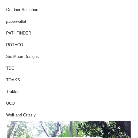
Outdoor Selection
paperwallet
PATHFINDER
ROTHCO
Six Moon Designs
TDC
TOAKS
Trakke
UCO
Wolf and Grizzly