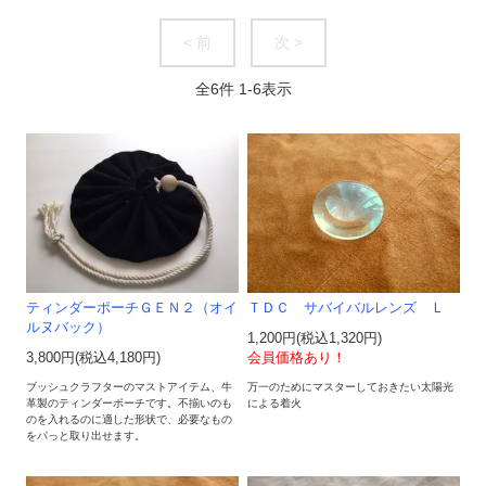
< 前
次 >
全
6
件
1
-
6
表示
ティンダーポーチＧＥＮ２（オイ
ＴＤＣ サバイバルレンズ Ｌ
ルヌバック）
1,200円(税込1,320円)
3,800円(税込4,180円)
会員価格あり！
ブッシュクラフターのマストアイテム、牛
万一のためにマスターしておきたい太陽光
革製のティンダーポーチです。不揃いのも
による着火
のを入れるのに適した形状で、必要なもの
をパっと取り出せます。