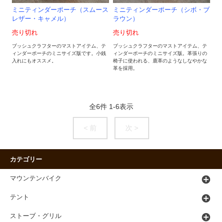
ミニティンダーポーチ（スムース
ミニティンダーポーチ（シボ・ブ
レザー・キャメル）
ラウン）
売り切れ
売り切れ
ブッシュクラフターのマストアイテム、テ
ブッシュクラフターのマストアイテム、テ
ィンダーポーチのミニサイズ版です。小銭
ィンダーポーチのミニサイズ版。革張りの
入れにもオススメ。
椅子に使われる、鹿革のようなしなやかな
革を採用。
全
6
件
1
-
6
表示
< 前
次 >
カテゴリー
マウンテンバイク
テント
ストーブ・グリル