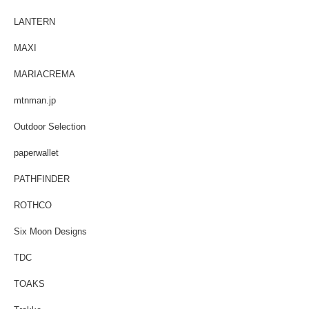
LANTERN
MAXI
MARIACREMA
mtnman.jp
Outdoor Selection
paperwallet
PATHFINDER
ROTHCO
Six Moon Designs
TDC
TOAKS