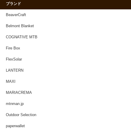
ブランド
BeaverCraft
Belmont Blanket
COGNATIVE MTB
Fire Box
FlexSolar
LANTERN
MAXI
MARIACREMA
mtnman.jp
Outdoor Selection
paperwallet