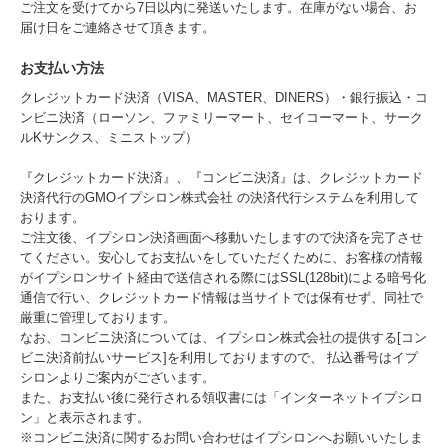
ご注文を受けてから7日以内に発送いたします。在庫がない場合、お
届け日をご連絡させて頂きます。
お支払い方法
クレジットカード決済（VISA、MASTER、DINERS）・銀行振込・コ
ンビニ決済（ローソン、ファミリーマート、セイコーマート、サーク
ルKサンクス、ミニストップ）
『クレジットカード決済』、『コンビニ決済』は、クレジットカード
決済代行のGMOイプシロン株式会社 の決済代行システムを利用して
おります。
ご注文後、イプシロン決済画面へ移動いたしますので決済を完了させ
てください。安心してお支払いをしていただくために、お客様の情報
がイプシロンサイト経由で送信される際にはSSL(128bit)による暗号化
通信で行い、クレジットカード情報は当サイトでは保有せず、同社で
厳重に管理しております。
なお、コンビニ決済については、イプシロン株式会社の提供する[コン
ビニ決済前払いサービス]を利用しておりますので、 払込番号はイプ
シロンよりご案内がございます。
また、お支払い後に発行される領収書には「インターネットイプシロ
ン」と表示されます。
※コンビニ決済に関するお問い合わせはイプシロンへお願いいたしま