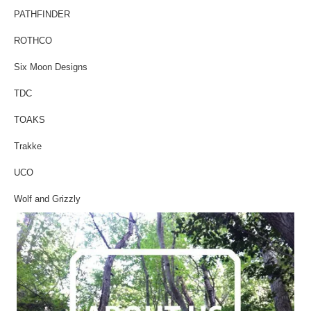
PATHFINDER
ROTHCO
Six Moon Designs
TDC
TOAKS
Trakke
UCO
Wolf and Grizzly