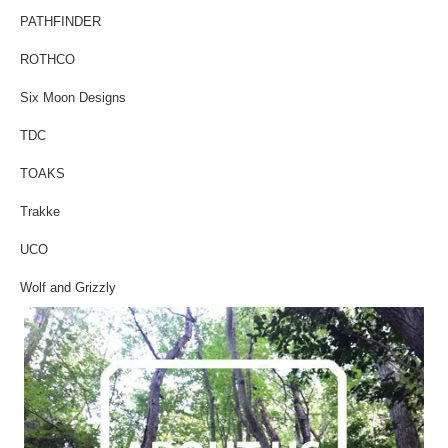
PATHFINDER
ROTHCO
Six Moon Designs
TDC
TOAKS
Trakke
UCO
Wolf and Grizzly