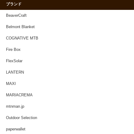
ブランド
BeaverCraft
Belmont Blanket
COGNATIVE MTB
Fire Box
FlexSolar
LANTERN
MAXI
MARIACREMA
mtnman.jp
Outdoor Selection
paperwallet