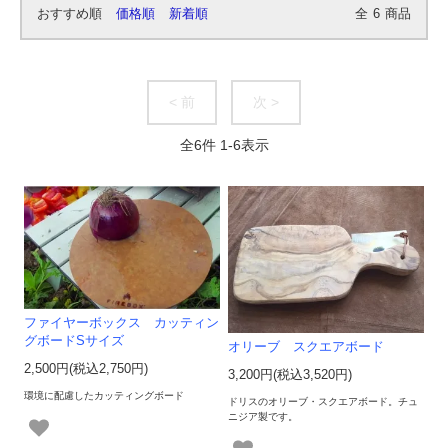
おすすめ順
価格順
新着順
全
6
商品
< 前
次 >
全
6
件
1
-
6
表示
ファイヤーボックス カッティン
グボードSサイズ
オリーブ スクエアボード
2,500円(税込2,750円)
3,200円(税込3,520円)
環境に配慮したカッティングボード
ドリスのオリーブ・スクエアボード。チュ
ニジア製です。