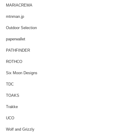
MARIACREMA
mtnman.jp
Outdoor Selection
paperwallet
PATHFINDER
ROTHCO
Six Moon Designs
TDC
TOAKS
Trakke
UCO
Wolf and Grizzly