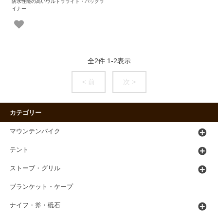
防水性能の高いウルトラライト・パックラ
イナー
全
2
件
1
-
2
表示
< 前
次 >
カテゴリー
マウンテンバイク
テント
ストーブ・グリル
ブランケット・ケープ
ナイフ・斧・砥石