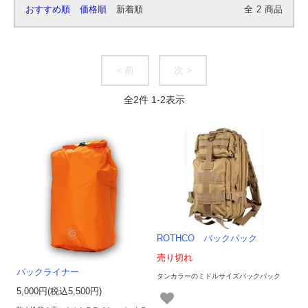
おすすめ順
価格順
新着順
全
2
商品
< 前
次 >
全
2
件
1
-
2
表示
ROTHCO バックパック
売り切れ
パックライナー
タンカラーのミドルサイズバックパック
5,000円(税込5,500円)