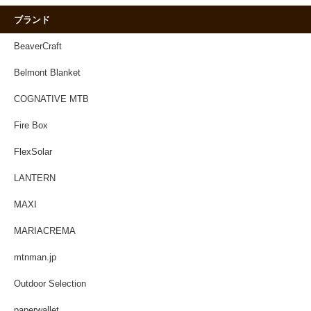
ブランド
BeaverCraft
Belmont Blanket
COGNATIVE MTB
Fire Box
FlexSolar
LANTERN
MAXI
MARIACREMA
mtnman.jp
Outdoor Selection
paperwallet