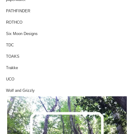
PATHFINDER
ROTHCO
Six Moon Designs
TDC
TOAKS
Trakke
UCO
Wolf and Grizzly