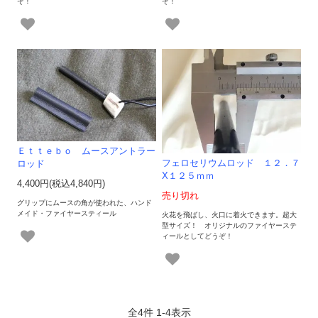
ぞ！
ぞ！
Ｅｔｔｅｂｏ ムースアントラー
フェロセリウムロッド １２．７
ロッド
X１２５ｍｍ
4,400円(税込4,840円)
売り切れ
グリップにムースの角が使われた、ハンド
メイド・ファイヤースティール
火花を飛ばし、火口に着火できます。超大
型サイズ！ オリジナルのファイヤーステ
ィールとしてどうぞ！
全
4
件
1
-
4
表示