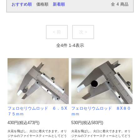
おすすめ順
価格順
新着順
全
4
商品
< 前
次 >
全
4
件
1
-
4
表示
フェロセリウムロッド ６．５X
フェロセリウムロッド ８X８０
７５ｍｍ
ｍｍ
430円(税込473円)
530円(税込583円)
火花を飛ばし、火口に着火できます。オリ
火花を飛ばし、火口に着火できます。オリ
ジナルのファイヤースティールとしてどう
ジナルのファイヤースティールとしてどう