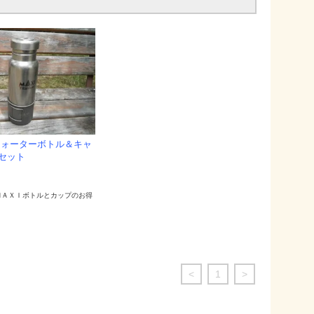
ウォーターボトル＆キャ
セット
ＭＡＸＩボトルとカップのお得
。
<
1
>