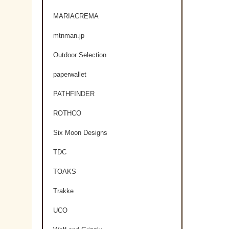
MARIACREMA
mtnman.jp
Outdoor Selection
paperwallet
PATHFINDER
ROTHCO
Six Moon Designs
TDC
TOAKS
Trakke
UCO