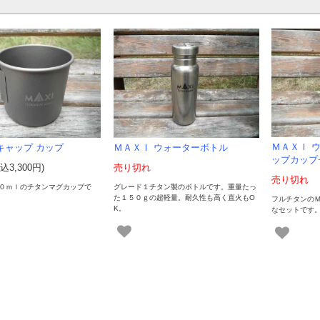
ＭＡＸＩ 
キャップ カップ
ＭＡＸＩ ウォーターボトル
ップカップ
込3,300円)
売り切れ
売り切れ
０ｍｌのチタンマグカップで
グレード１チタン製のボトルです。重量たっ
た１５０ｇの超軽量。耐久性も高く直火もO
フルチタンの
K。
なセットです