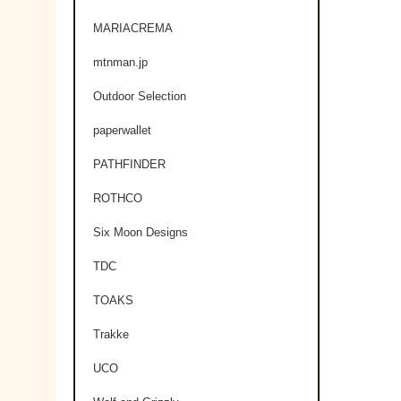
MARIACREMA
mtnman.jp
Outdoor Selection
paperwallet
PATHFINDER
ROTHCO
Six Moon Designs
TDC
TOAKS
Trakke
UCO