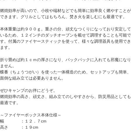
燃焼効率が高いので、小枝や端材などでも簡単に効率良く燃やすことが
できます。グリルとしてはもちろん、焚き火を楽しむにも最適です。
本体重量は約９００ｇ。重さの分、頑丈なつくりになっており安定して
いるため、１２インチのダッチオーブンを載せて調理することも可能で
す。付属のファイヤースティックを使って、様々な調理器具も使用でき
ます。
折り畳めば約１ｃｍの厚さになり、バックパックに入れても邪魔になり
ません。
蝶番（ちょうつがい）を使った一体構造のため、セットアップも簡単、
面倒な組み立ては必要ありません。
ぜひキャンプのお伴にどうぞ。
燃焼効率の高さ、頑丈さ、組み立てのしやすさから、防災用品としても
最適です。
～ファイヤーボックス本体仕様～
幅 ：１２．７cm
高さ ：１９cm