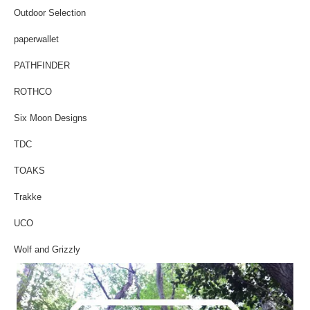
Outdoor Selection
paperwallet
PATHFINDER
ROTHCO
Six Moon Designs
TDC
TOAKS
Trakke
UCO
Wolf and Grizzly