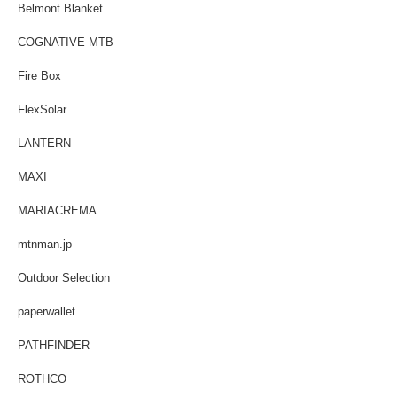
Belmont Blanket
COGNATIVE MTB
Fire Box
FlexSolar
LANTERN
MAXI
MARIACREMA
mtnman.jp
Outdoor Selection
paperwallet
PATHFINDER
ROTHCO