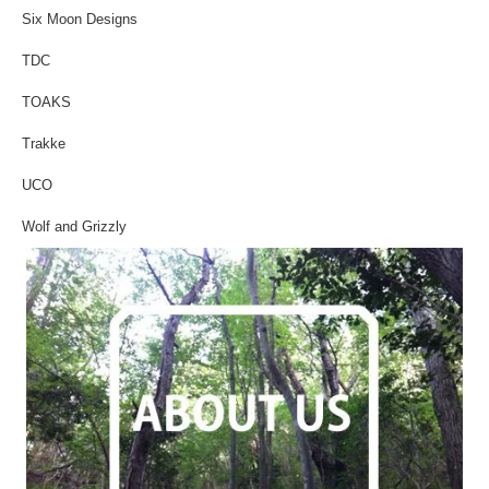
Six Moon Designs
TDC
TOAKS
Trakke
UCO
Wolf and Grizzly