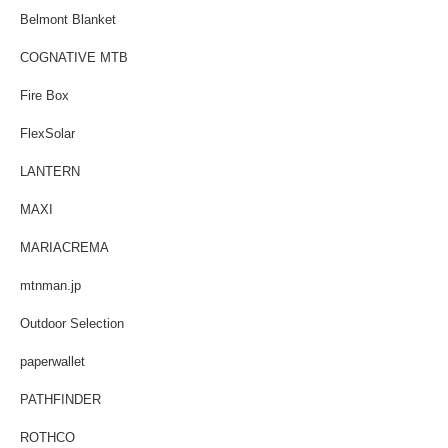
Belmont Blanket
COGNATIVE MTB
Fire Box
FlexSolar
LANTERN
MAXI
MARIACREMA
mtnman.jp
Outdoor Selection
paperwallet
PATHFINDER
ROTHCO