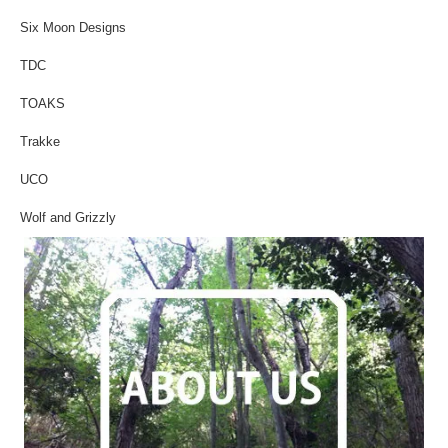
Six Moon Designs
TDC
TOAKS
Trakke
UCO
Wolf and Grizzly