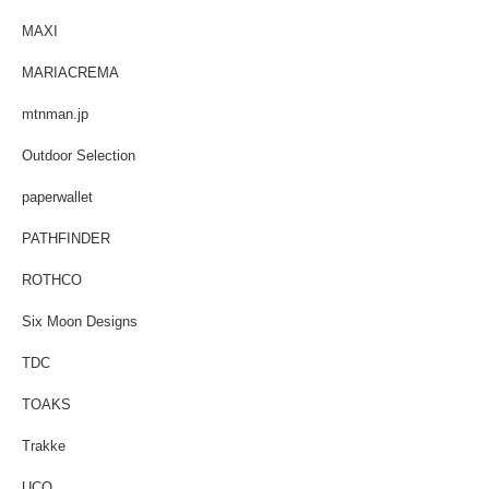
MAXI
MARIACREMA
mtnman.jp
Outdoor Selection
paperwallet
PATHFINDER
ROTHCO
Six Moon Designs
TDC
TOAKS
Trakke
UCO