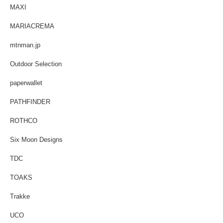
MAXI
MARIACREMA
mtnman.jp
Outdoor Selection
paperwallet
PATHFINDER
ROTHCO
Six Moon Designs
TDC
TOAKS
Trakke
UCO