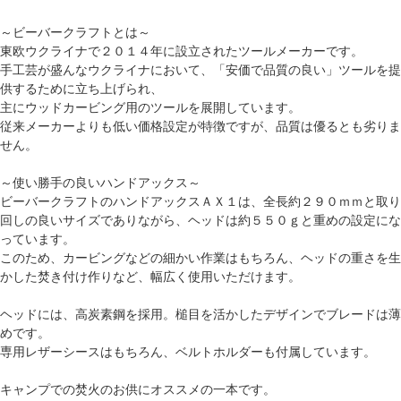
～ビーバークラフトとは～
東欧ウクライナで２０１４年に設立されたツールメーカーです。
手工芸が盛んなウクライナにおいて、「安価で品質の良い」ツールを提
供するために立ち上げられ、
主にウッドカービング用のツールを展開しています。
従来メーカーよりも低い価格設定が特徴ですが、品質は優るとも劣りま
せん。
～使い勝手の良いハンドアックス～
ビーバークラフトのハンドアックスＡＸ１は、全長約２９０ｍｍと取り
回しの良いサイズでありながら、ヘッドは約５５０ｇと重めの設定にな
っています。
このため、カービングなどの細かい作業はもちろん、ヘッドの重さを生
かした焚き付け作りなど、幅広く使用いただけます。
ヘッドには、高炭素鋼を採用。槌目を活かしたデザインでブレードは薄
めです。
専用レザーシースはもちろん、ベルトホルダーも付属しています。
キャンプでの焚火のお供にオススメの一本です。