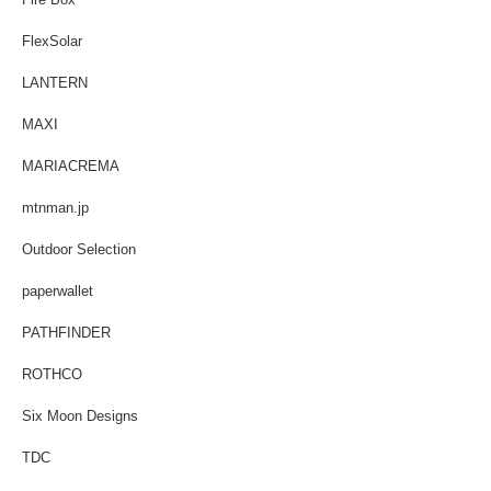
Fire Box
FlexSolar
LANTERN
MAXI
MARIACREMA
mtnman.jp
Outdoor Selection
paperwallet
PATHFINDER
ROTHCO
Six Moon Designs
TDC