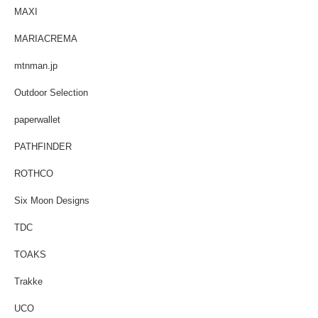
MAXI
MARIACREMA
mtnman.jp
Outdoor Selection
paperwallet
PATHFINDER
ROTHCO
Six Moon Designs
TDC
TOAKS
Trakke
UCO