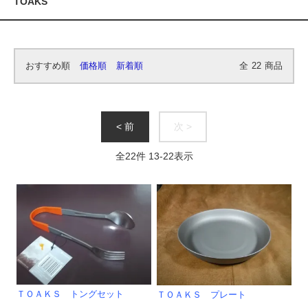
TOAKS
おすすめ順
価格順
新着順
全
22
商品
< 前
次 >
全
22
件
13
-
22
表示
ＴＯＡＫＳ トングセット
ＴＯＡＫＳ プレート