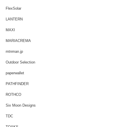
FlexSolar
LANTERN
MAXI
MARIACREMA
mtnman.jp
Outdoor Selection
paperwallet
PATHFINDER
ROTHCO
Six Moon Designs
TDC
TOAKS