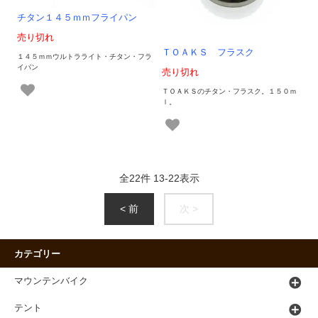
チタン１４５ｍｍフライパン
売り切れ
ＴＯＡＫＳ フラスク
１４５ｍｍウルトラライト・チタン・フラ
イパン
売り切れ
ＴＯＡＫＳのチタン・フラスク。１５０ｍ
ｌ。
全
22
件
13
-
22
表示
< 前
次 >
カテゴリー
マウンテンバイク
テント