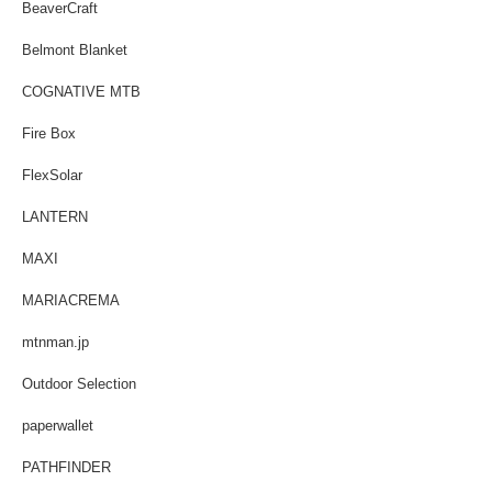
BeaverCraft
Belmont Blanket
COGNATIVE MTB
Fire Box
FlexSolar
LANTERN
MAXI
MARIACREMA
mtnman.jp
Outdoor Selection
paperwallet
PATHFINDER