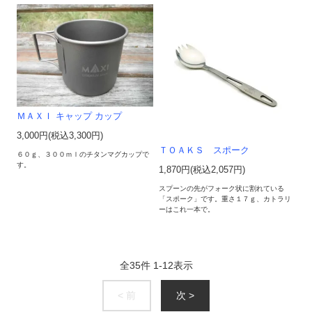
ＭＡＸＩ キャップ カップ
3,000円(税込3,300円)
ＴＯＡＫＳ スポーク
６０ｇ、３００ｍｌのチタンマグカップで
す。
1,870円(税込2,057円)
スプーンの先がフォーク状に割れている
「スポーク」です。重さ１７ｇ、カトラリ
ーはこれ一本で。
全
35
件
1
-
12
表示
< 前
次 >