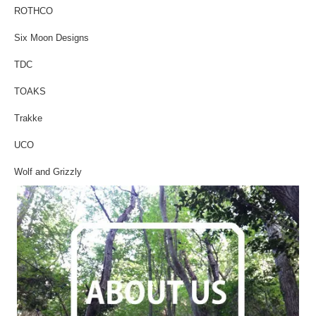
ROTHCO
Six Moon Designs
TDC
TOAKS
Trakke
UCO
Wolf and Grizzly