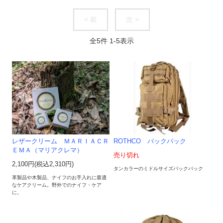
< 前
次 >
全
5
件
1
-
5
表示
レザークリーム ＭＡＲＩＡＣＲ
ROTHCO バックパック
ＥＭＡ（マリアクレマ）
売り切れ
2,100円(税込2,310円)
タンカラーのミドルサイズバックパック
革製品や木製品、ナイフのお手入れに最適
なケアクリーム。野外でのナイフ・ケア
に。