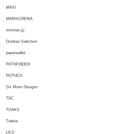
MAXI
MARIACREMA
mtnman.jp
Outdoor Selection
paperwallet
PATHFINDER
ROTHCO
Six Moon Designs
TDC
TOAKS
Trakke
UCO