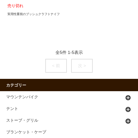
売り切れ
実用性重視のブッシュクラフトナイフ
全
5
件
1
-
5
表示
< 前
次 >
カテゴリー
マウンテンバイク
テント
ストーブ・グリル
ブランケット・ケープ